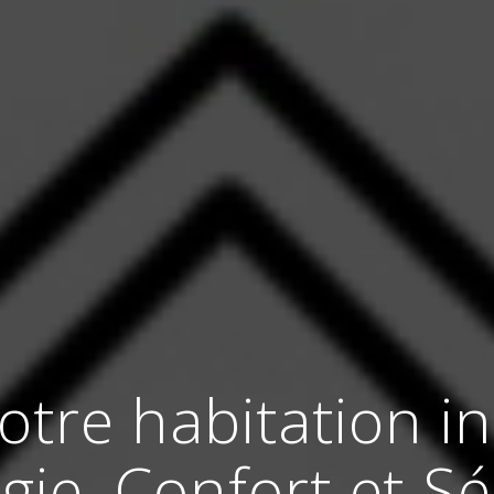
tre habitation in
rgie, Confort et Sé